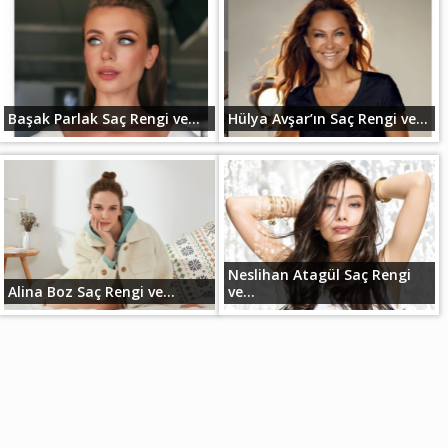
Başak Parlak Saç Rengi ve...
Hülya Avşar’ın Saç Rengi ve...
Neslihan Atagül Saç Rengi
Alina Boz Saç Rengi ve...
ve...