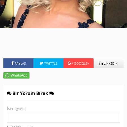
PAYLAŞ
TWITTLE
GOOGLE+
LINKEDIN
Bir Yorum Bırak
İsim
(gerekli)