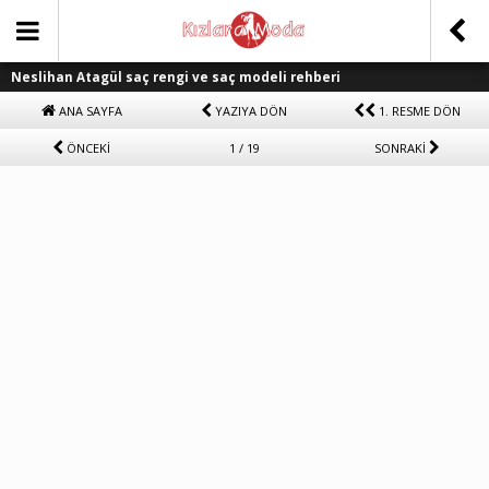
Neslihan Atagül saç rengi ve saç modeli rehberi
ANA SAYFA
YAZIYA DÖN
1. RESME DÖN
ÖNCEKİ
1 / 19
SONRAKİ