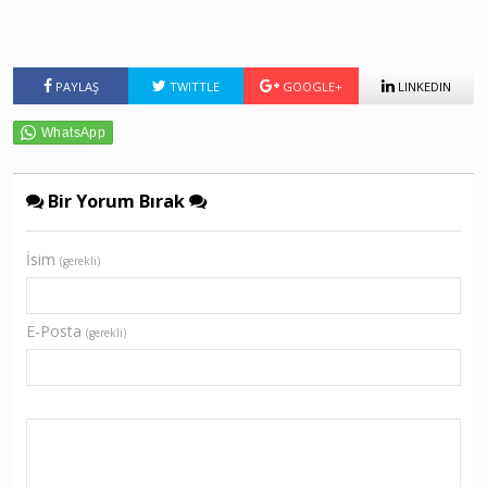
PAYLAŞ
TWITTLE
GOOGLE+
LINKEDIN
Bir Yorum Bırak
İsim
(gerekli)
E-Posta
(gerekli)