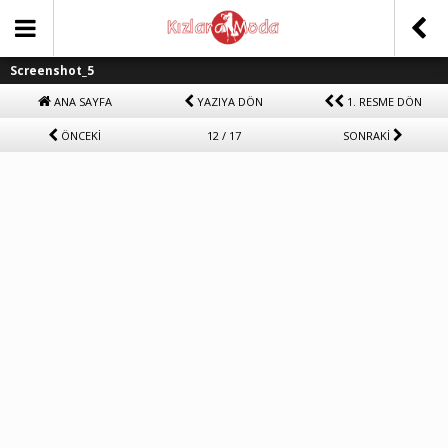
Screenshot_5
ANA SAYFA
YAZIYA DÖN
1. RESME DÖN
ÖNCEKİ
12 / 17
SONRAKİ