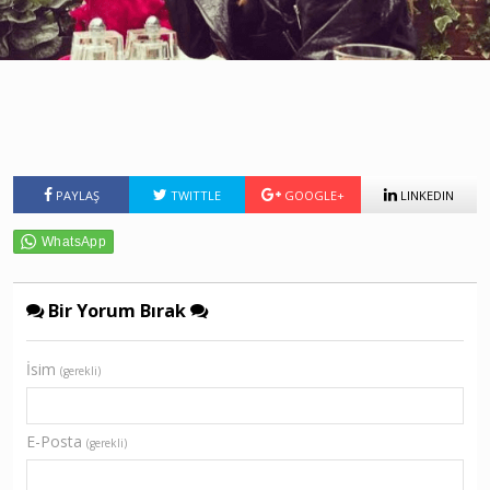
PAYLAŞ
TWITTLE
GOOGLE+
LINKEDIN
Bir Yorum Bırak
İsim
(gerekli)
E-Posta
(gerekli)