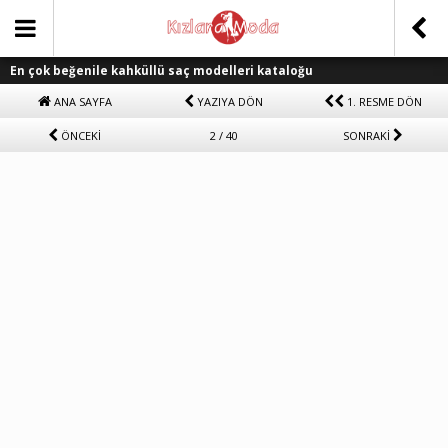
En çok beğenile kahküllü saç modelleri kataloğu
ANA SAYFA
YAZIYA DÖN
1. RESME DÖN
ÖNCEKİ
2 / 40
SONRAKİ