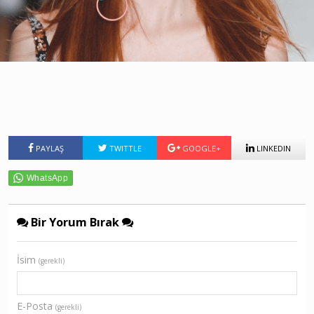
PAYLAŞ
TWITTLE
GOOGLE+
LINKEDIN
Bir Yorum Bırak
İsim
(gerekli)
E-Posta
(gerekli)