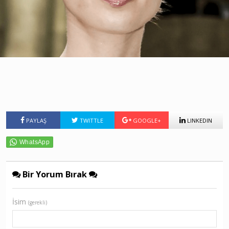
PAYLAŞ
TWITTLE
GOOGLE+
LINKEDIN
Bir Yorum Bırak
İsim
(gerekli)