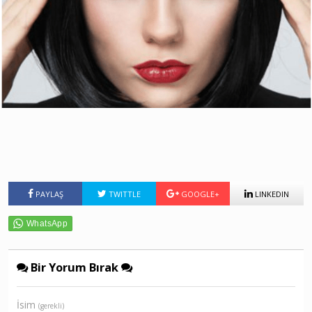
PAYLAŞ
TWITTLE
GOOGLE+
LINKEDIN
Bir Yorum Bırak
İsim
(gerekli)