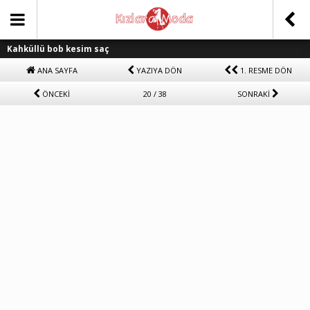
Kahküllü bob kesim saç
ANA SAYFA
YAZIYA DÖN
1. RESME DÖN
ÖNCEKİ
20 / 38
SONRAKİ