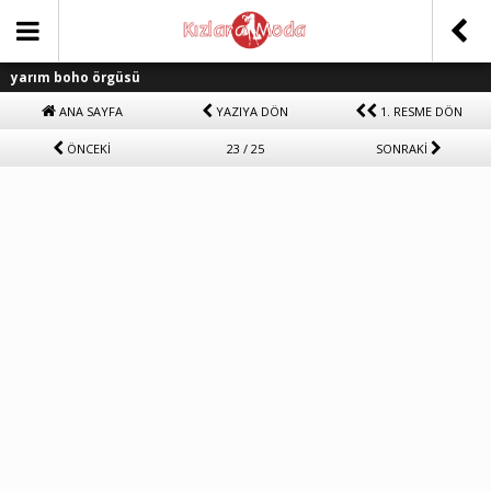
yarım boho örgüsü
ANA SAYFA
YAZIYA DÖN
1. RESME DÖN
ÖNCEKİ
23 / 25
SONRAKİ