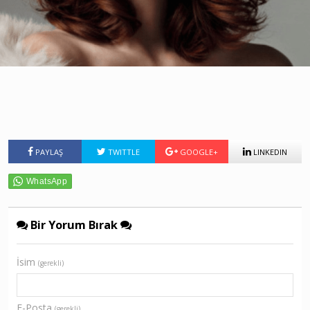
PAYLAŞ
TWITTLE
GOOGLE+
LINKEDIN
Bir Yorum Bırak
İsim
(gerekli)
E-Posta
(gerekli)