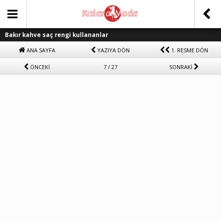
Bakır kahve saç rengi kullananlar
ANA SAYFA
YAZIYA DÖN
1. RESME DÖN
ÖNCEKİ
7 / 27
SONRAKİ