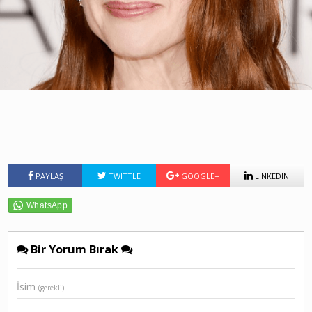
PAYLAŞ
TWITTLE
GOOGLE+
LINKEDIN
Bir Yorum Bırak
İsim
(gerekli)