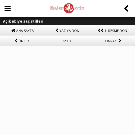
Açık abiye saç stilleri
ANA SAYFA
YAZIYA DÖN
1. RESME DÖN
ÖNCEKİ
22 / 33
SONRAKİ