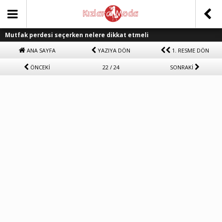
Mutfak perdesi seçerken nelere dikkat etmeli
ANA SAYFA
YAZIYA DÖN
1. RESME DÖN
ÖNCEKİ
22 / 24
SONRAKİ