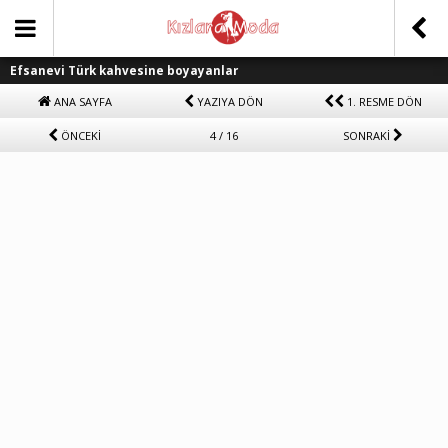
Efsanevi Türk kahvesine boyayanlar
ANA SAYFA
YAZIYA DÖN
1. RESME DÖN
ÖNCEKİ
4 / 16
SONRAKİ