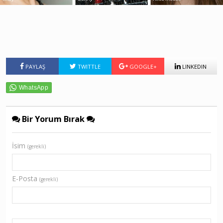
PAYLAŞ
TWITTLE
GOOGLE+
LINKEDIN
Bir Yorum Bırak
İsim
(gerekli)
E-Posta
(gerekli)