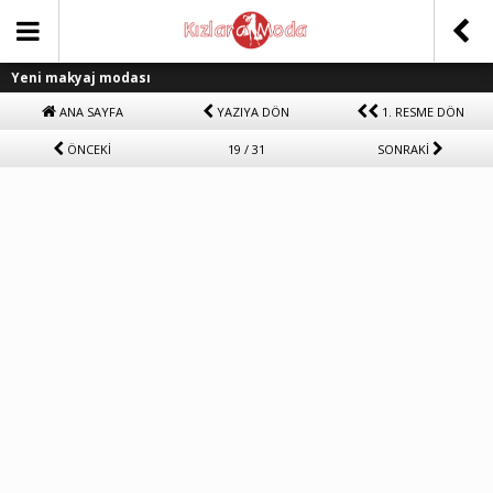
Yeni makyaj modası
ANA SAYFA
YAZIYA DÖN
1. RESME DÖN
ÖNCEKİ
19 / 31
SONRAKİ