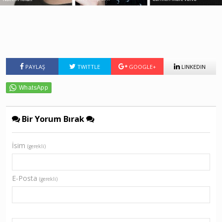
PAYLAŞ
TWITTLE
GOOGLE+
LINKEDIN
Bir Yorum Bırak
İsim
(gerekli)
E-Posta
(gerekli)