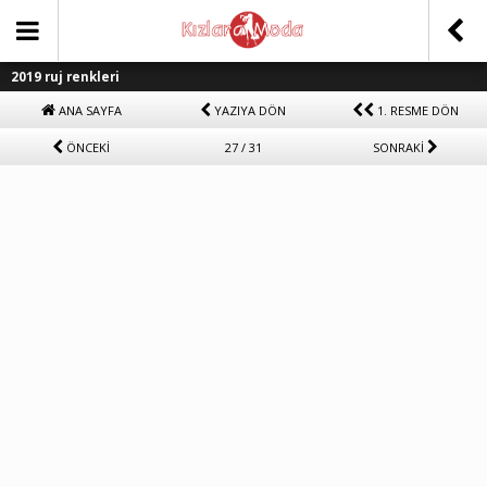
2019 ruj renkleri
ANA SAYFA
YAZIYA DÖN
1. RESME DÖN
ÖNCEKİ
27 / 31
SONRAKİ