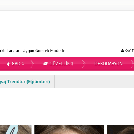
lara Uygun Gömlek Modelleri
Ecopirin Reçetesiz Alınır Mı 2026?
KAYIT
SAÇ
GÜZELLIK
DEKORASYON
j Trendleri(Eğilimleri)