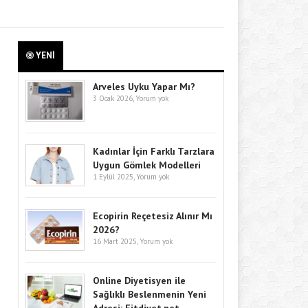
YENİ
Arveles Uyku Yapar Mı?
3 Ocak 2026,
Yorum yok
Kadınlar İçin Farklı Tarzlara
Uygun Gömlek Modelleri
1 Eylül 2025,
Yorum yok
Ecopirin Reçetesiz Alınır Mı
2026?
16 Mart 2025,
Yorum yok
Online Diyetisyen ile
Sağlıklı Beslenmenin Yeni