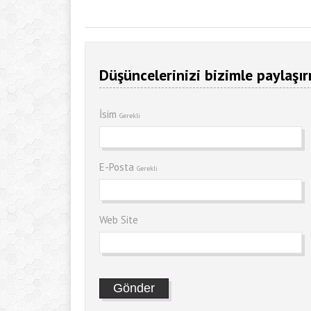
Düşüncelerinizi bizimle paylaşır
İsim
Gerekli
E-Posta
Gerekli
Web Site