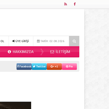
Online Diyetisyen ile Sağlıklı Beslenmenin Yeni Adresi: Fitdiyet.net
 OL
ÜYE GİRİŞİ
TARİH: 02.08.2026
HAKKIMIZDA
İLETIŞIM
Facebook
Twitter
+1
Pin