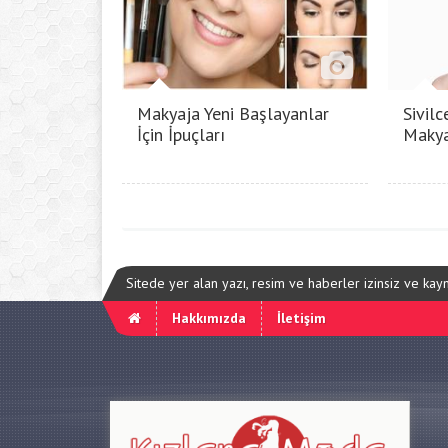
Makyaja Yeni Başlayanlar
Sivilc
İçin İpuçları
Makya
Sitede yer alan yazı, resim ve haberler izinsiz ve ka
Hakkımızda
İletişim