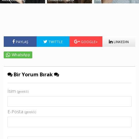
PAYLAŞ
TWITTLE
GOOGLE+
LINKEDIN
Bir Yorum Bırak
İsim
(gerekli)
E-Posta
(gerekli)