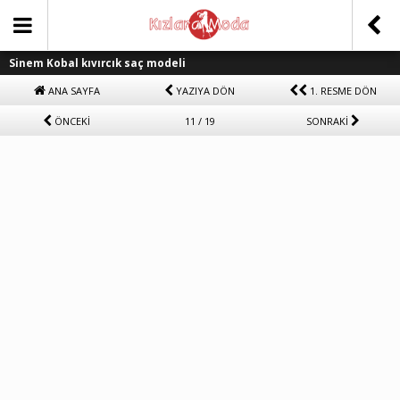
Sinem Kobal kıvırcık saç modeli
ANA SAYFA
YAZIYA DÖN
1. RESME DÖN
ÖNCEKİ
11 / 19
SONRAKİ