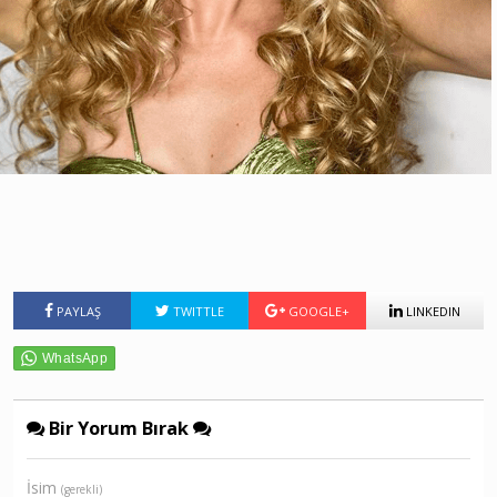
PAYLAŞ
TWITTLE
GOOGLE+
LINKEDIN
Bir Yorum Bırak
İsim
(gerekli)