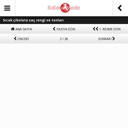
Sıcak çikolata saç rengi ve tonları
ANA SAYFA
YAZIYA DÖN
1. RESME DÖN
ÖNCEKİ
2 / 28
SONRAKİ