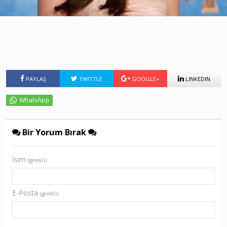
PAYLAŞ
TWITTLE
GOOGLE+
LINKEDIN
Bir Yorum Bırak
İsim
(gerekli)
E-Posta
(gerekli)