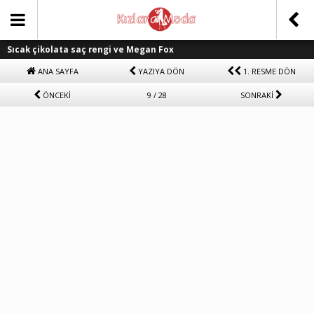
Sıcak çikolata saç rengi ve Megan Fox
ANA SAYFA
YAZIYA DÖN
1. RESME DÖN
ÖNCEKİ
9 / 28
SONRAKİ