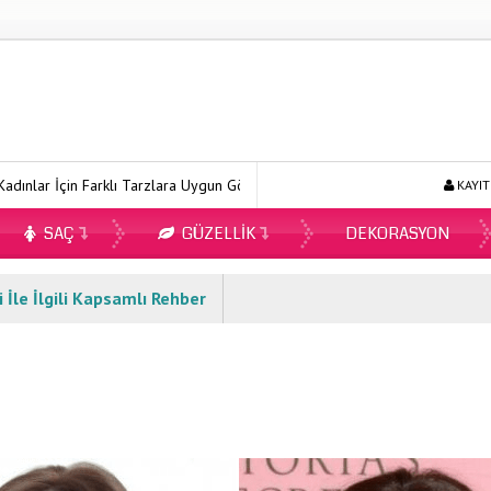
in Farklı Tarzlara Uygun Gömlek Modelleri
Ecopirin Reçetesiz Alını
KAYIT
SAÇ
GÜZELLIK
DEKORASYON
 İle İlgili Kapsamlı Rehber