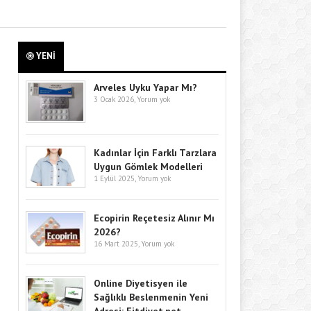
YENİ
Arveles Uyku Yapar Mı?
3 Ocak 2026,
Yorum yok
Kadınlar İçin Farklı Tarzlara
Uygun Gömlek Modelleri
1 Eylül 2025,
Yorum yok
Ecopirin Reçetesiz Alınır Mı
2026?
16 Mart 2025,
Yorum yok
Online Diyetisyen ile
Sağlıklı Beslenmenin Yeni