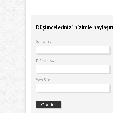
Düşüncelerinizi bizimle paylaşır
İsim
Gerekli
E-Posta
Gerekli
Web Site