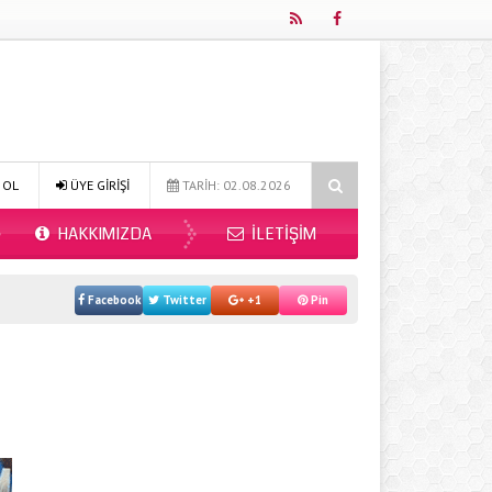
Online Diyetisyen ile Sağlıklı Beslenmenin Yeni Adresi: Fitdiyet.net
 OL
ÜYE GİRİŞİ
TARİH: 02.08.2026
HAKKIMIZDA
İLETIŞIM
Facebook
Twitter
+1
Pin