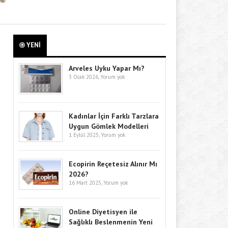
YENİ
Arveles Uyku Yapar Mı?
3 Ocak 2026,
Yorum yok
Kadınlar İçin Farklı Tarzlara
Uygun Gömlek Modelleri
1 Eylül 2025,
Yorum yok
Ecopirin Reçetesiz Alınır Mı
2026?
16 Mart 2025,
Yorum yok
Online Diyetisyen ile
Sağlıklı Beslenmenin Yeni