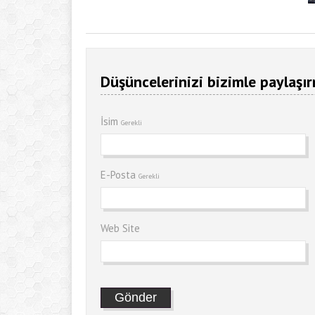
Düşüncelerinizi bizimle paylaşır
İsim
Gerekli
E-Posta
Gerekli
Web Site