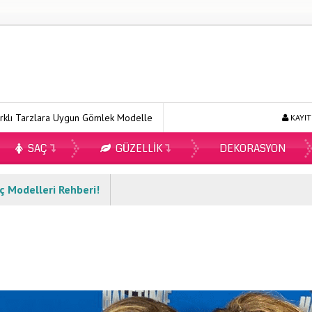
rzlara Uygun Gömlek Modelleri
Ecopirin Reçetesiz Alınır Mı 2026?
KAYIT
SAÇ
GÜZELLIK
DEKORASYON
ç Modelleri Rehberi!