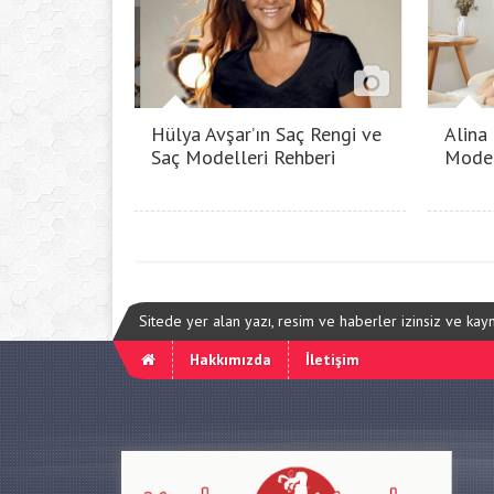
Hülya Avşar’ın Saç Rengi ve
Alina
Saç Modelleri Rehberi
Model
Sitede yer alan yazı, resim ve haberler izinsiz ve ka
Hakkımızda
İletişim