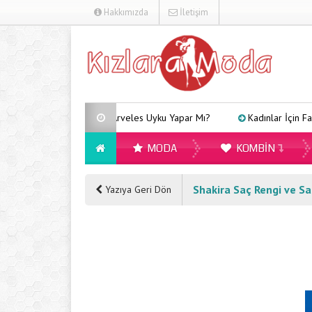
Hakkımızda
İletişim
Arveles Uyku Yapar Mı?
Kadınlar İçin Farklı Ta
MODA
KOMBIN
Shakira Saç Rengi ve Sa
Yazıya Geri Dön