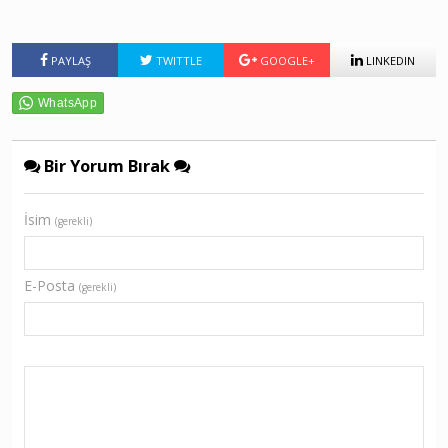
PAYLAŞ
TWITTLE
GOOGLE+
LINKEDIN
Bir Yorum Bırak
İsim
(gerekli)
E-Posta
(gerekli)