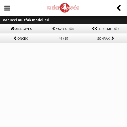
Vanucci mutfak modelleri
ANA SAYFA
YAZIYA DÖN
1. RESME DÖN
ÖNCEKİ
44 / 57
SONRAKİ