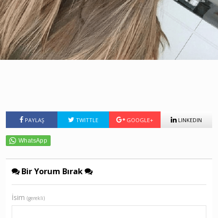
PAYLAŞ
TWITTLE
GOOGLE+
LINKEDIN
Bir Yorum Bırak
İsim
(gerekli)