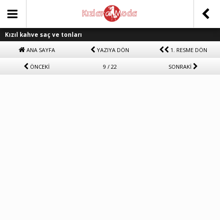
Kızıl kahve saç ve tonları
ANA SAYFA
YAZIYA DÖN
1. RESME DÖN
ÖNCEKİ
9 / 22
SONRAKİ