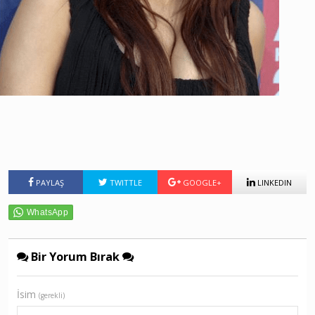
PAYLAŞ
TWITTLE
GOOGLE+
LINKEDIN
Bir Yorum Bırak
İsim
(gerekli)