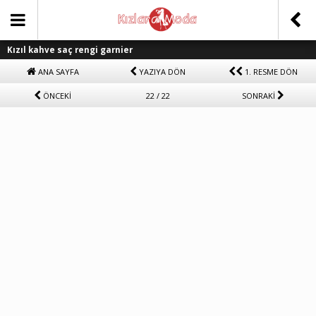
Kızıl kahve saç rengi garnier
ANA SAYFA
YAZIYA DÖN
1. RESME DÖN
ÖNCEKİ
22 / 22
SONRAKİ