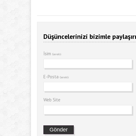
Düşüncelerinizi bizimle paylaşır
İsim
Gerekli
E-Posta
Gerekli
Web Site