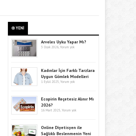
YENİ
Arveles Uyku Yapar Mı?
3 Ocak 2026,
Yorum yok
Kadınlar İçin Farklı Tarzlara
Uygun Gömlek Modelleri
1 Eylül 2025,
Yorum yok
Ecopirin Reçetesiz Alınır Mı
2026?
16 Mart 2025,
Yorum yok
Online Diyetisyen ile
Sağlıklı Beslenmenin Yeni