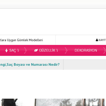
gun Gömlek Modelleri
Ecopirin Reçetesiz Alınır Mı 2026?
Onl
KAYIT
SAÇ
GÜZELLIK
DEKORASYON
engi,Saç Boyası ve Numarası Nedir?