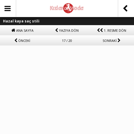
Hazal kaya saç stili
ANA SAYFA
YAZIYA DÖN
1. RESME DÖN
ÖNCEKİ
17 / 20
SONRAKİ