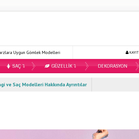
ygun Gömlek Modelleri
Ecopirin Reçetesiz Alınır Mı 2026?
O
KAYIT
SAÇ
GÜZELLIK
DEKORASYON
gi ve Saç Modelleri Hakkında Ayrıntılar