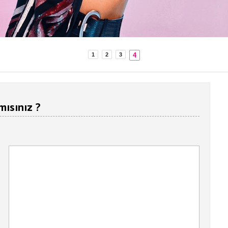
4
1
2
3
mısınız ?