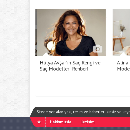
Hülya Avşar’ın Saç Rengi ve
Alina
Saç Modelleri Rehberi
Model
Sitede yer alan yazı, resim ve haberler izinsiz ve ka
Hakkımızda
İletişim