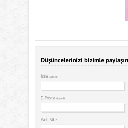
Düşüncelerinizi bizimle paylaşır
İsim
Gerekli
E-Posta
Gerekli
Web Site