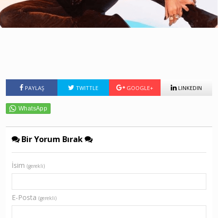
PAYLAŞ
TWITTLE
GOOGLE+
LINKEDIN
Bir Yorum Bırak
İsim
(gerekli)
E-Posta
(gerekli)