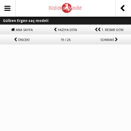
Gülben Ergen saç modeli
ANA SAYFA
YAZIYA DÖN
1. RESME DÖN
ÖNCEKİ
19 / 26
SONRAKİ