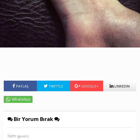
PAYLAŞ
TWITTLE
GOOGLE+
LINKEDIN
Bir Yorum Bırak
İsim
(gerekli)