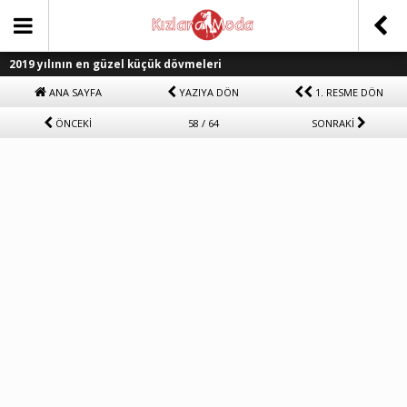
2019 yılının en güzel küçük dövmeleri
ANA SAYFA
YAZIYA DÖN
1. RESME DÖN
ÖNCEKİ
58 / 64
SONRAKİ