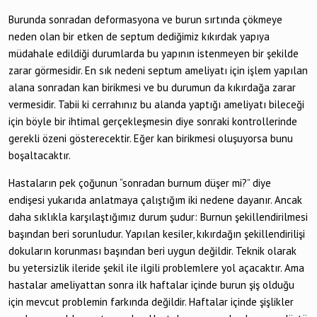
Burunda sonradan deformasyona ve burun sırtında çökmeye
neden olan bir etken de septum dediğimiz kıkırdak yapıya
müdahale edildiği durumlarda bu yapının istenmeyen bir şekilde
zarar görmesidir. En sık nedeni septum ameliyatı için işlem yapılan
alana sonradan kan birikmesi ve bu durumun da kıkırdağa zarar
vermesidir. Tabii ki cerrahınız bu alanda yaptığı ameliyatı bileceği
için böyle bir ihtimal gerçekleşmesin diye sonraki kontrollerinde
gerekli özeni gösterecektir. Eğer kan birikmesi oluşuyorsa bunu
boşaltacaktır.
Hastaların pek çoğunun “sonradan burnum düşer mi?” diye
endişesi yukarıda anlatmaya çalıştığım iki nedene dayanır. Ancak
daha sıklıkla karşılaştığımız durum şudur: Burnun şekillendirilmesi
başından beri sorunludur. Yapılan kesiler, kıkırdağın şekillendirilişi
dokuların korunması başından beri uygun değildir. Teknik olarak
bu yetersizlik ileride şekil ile ilgili problemlere yol açacaktır. Ama
hastalar ameliyattan sonra ilk haftalar içinde burun şiş olduğu
için mevcut problemin farkında değildir. Haftalar içinde şişlikler