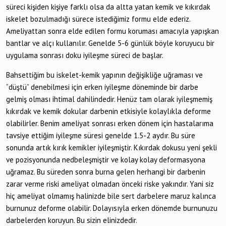
süreci kişiden kişiye farklı olsa da altta yatan kemik ve kıkırdak
iskelet bozulmadığı sürece istediğimiz formu elde ederiz.
Ameliyattan sonra elde edilen formu koruması amacıyla yapışkan
bantlar ve alçı kullanılır. Genelde 5-6 günlük böyle koruyucu bir
uygulama sonrası doku iyileşme süreci de başlar.
Bahsettiğim bu iskelet-kemik yapının değişikliğe uğraması ve
“düştü” denebilmesi için erken iyileşme döneminde bir darbe
gelmiş olması ihtimal dahilindedir. Henüz tam olarak iyileşmemiş
kıkırdak ve kemik dokular darbenin etkisiyle kolaylıkla deforme
olabilirler. Benim ameliyat sonrası erken dönem için hastalarıma
tavsiye ettiğim iyileşme süresi genelde 1.5-2 aydır. Bu süre
sonunda artık kırık kemikler iyileşmiştir. Kıkırdak dokusu yeni şekli
ve pozisyonunda nedbeleşmiştir ve kolay kolay deformasyona
uğramaz. Bu süreden sonra burna gelen herhangi bir darbenin
zarar verme riski ameliyat olmadan önceki riske yakındır. Yani siz
hiç ameliyat olmamış halinizde bile sert darbelere maruz kalınca
burnunuz deforme olabilir. Dolayısıyla erken dönemde burnunuzu
darbelerden koruyun. Bu sizin elinizdedir.