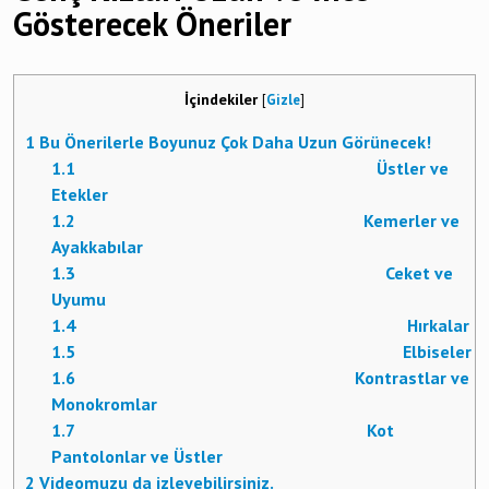
Gösterecek Öneriler
İçindekiler
[
Gizle
]
1
Bu Önerilerle Boyunuz Çok Daha Uzun Görünecek!
1.1
Üstler ve
Etekler
1.2
Kemerler ve
Ayakkabılar
1.3
Ceket ve
Uyumu
1.4
Hırkalar
1.5
Elbiseler
1.6
Kontrastlar ve
Monokromlar
1.7
Kot
Pantolonlar ve Üstler
2
Videomuzu da izleyebilirsiniz.