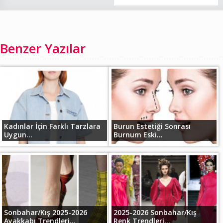
Benzer Yazılar
Kadınlar İçin Farklı Tarzlara
Burun Estetiği Sonrası
Uygun...
Burnum Eski...
Sonbahar/Kış 2025-2026
2025-2026 Sonbahar/Kış
Ayakkabı Trendleri...
Renk Trendleri...