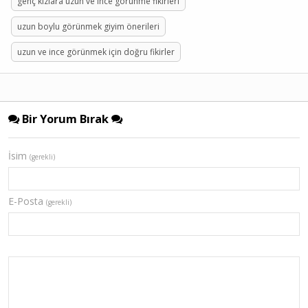
genç kızlara uzun ve ince görünme fikirleri
uzun boylu görünmek giyim önerileri
uzun ve ince görünmek için doğru fikirler
Bir Yorum Bırak
İsim
(gerekli)
E-Posta
(gerekli)