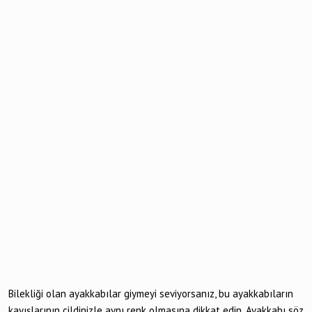
Bilekliği olan ayakkabılar giymeyi seviyorsanız, bu ayakkabıların
kayışlarının cildinizle aynı renk olmasına dikkat edin. Ayakkabı söz