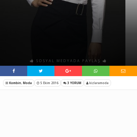
SOSYAL MEDYADA PAYLAŞ
Kombin
,
Moda
5 Ekim 2016
3 YORUM
kizlaramoda