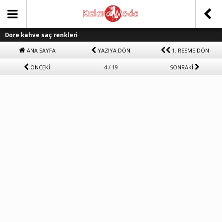
Dore kahve saç renkleri
ANA SAYFA
YAZIYA DÖN
1. RESME DÖN
ÖNCEKİ
4 / 19
SONRAKİ