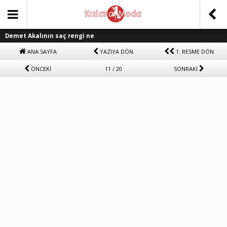
Demet Akalının saç rengi ne
ANA SAYFA
YAZIYA DÖN
1. RESME DÖN
ÖNCEKİ
11 / 20
SONRAKİ