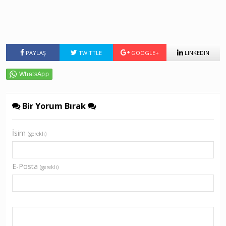
PAYLAŞ
TWITTLE
GOOGLE+
LINKEDIN
Bir Yorum Bırak
İsim
(gerekli)
E-Posta
(gerekli)