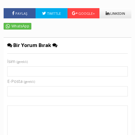
PAYLAŞ
TWITTLE
GOOGLE+
LINKEDIN
Bir Yorum Bırak
İsim
(gerekli)
E-Posta
(gerekli)