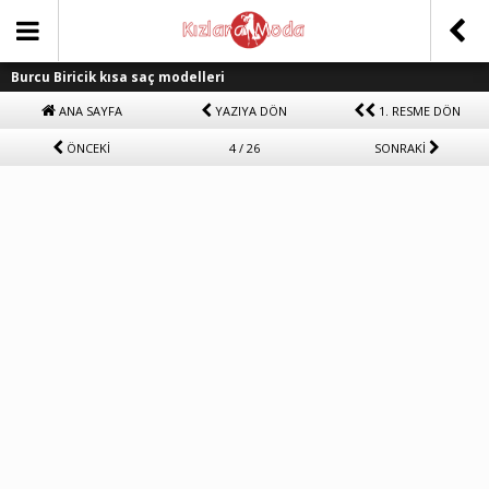
Burcu Biricik kısa saç modelleri
ANA SAYFA
YAZIYA DÖN
1. RESME DÖN
ÖNCEKİ
4 / 26
SONRAKİ