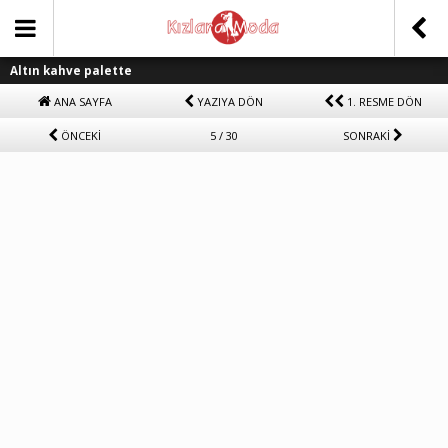
Altın kahve palette
ANA SAYFA
YAZIYA DÖN
1. RESME DÖN
ÖNCEKİ
5 / 30
SONRAKİ