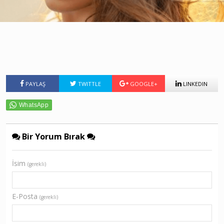
PAYLAŞ
TWITTLE
GOOGLE+
LINKEDIN
Bir Yorum Bırak
İsim
(gerekli)
E-Posta
(gerekli)