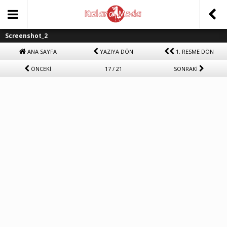
Screenshot_2
ANA SAYFA
YAZIYA DÖN
1. RESME DÖN
ÖNCEKİ
17 / 21
SONRAKİ