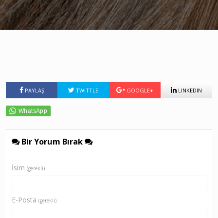
PAYLAŞ
TWITTLE
GOOGLE+
LINKEDIN
Bir Yorum Bırak
İsim
(gerekli)
E-Posta
(gerekli)