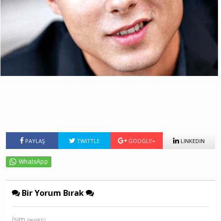
PAYLAŞ
TWITTLE
GOOGLE+
LINKEDIN
Bir Yorum Bırak
İsim
(gerekli)