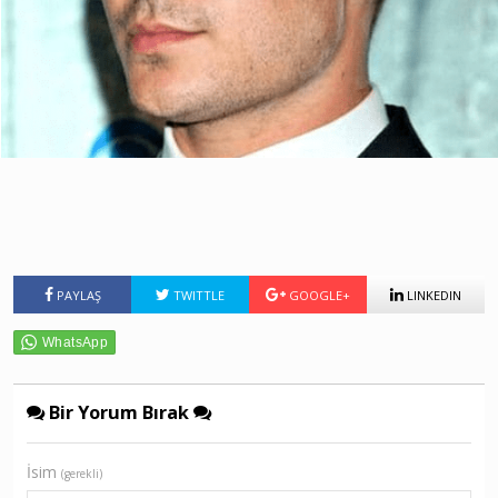
PAYLAŞ
TWITTLE
GOOGLE+
LINKEDIN
Bir Yorum Bırak
İsim
(gerekli)