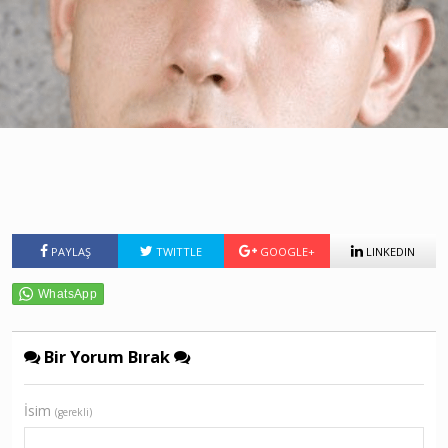
PAYLAŞ
TWITTLE
GOOGLE+
LINKEDIN
Bir Yorum Bırak
İsim
(gerekli)