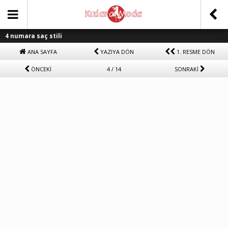
4 numara saç stili
ANA SAYFA
YAZIYA DÖN
1. RESME DÖN
ÖNCEKİ
4 / 14
SONRAKİ