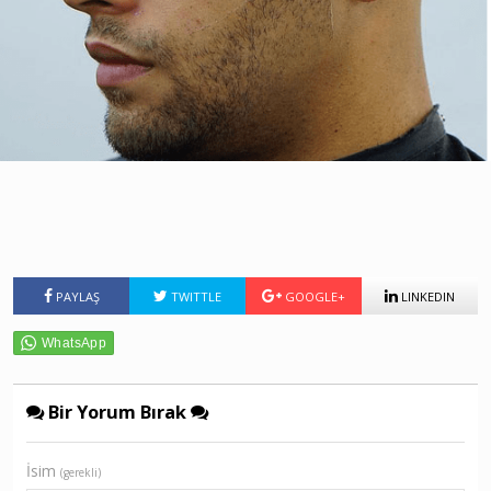
PAYLAŞ
TWITTLE
GOOGLE+
LINKEDIN
Bir Yorum Bırak
İsim
(gerekli)