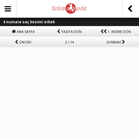
4 numara saç kesimi erkek
ANA SAYFA
YAZIYA DÖN
1. RESME DÖN
ÖNCEKİ
2 / 14
SONRAKİ