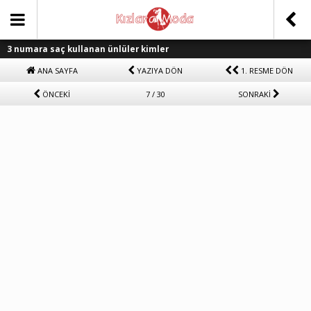
3 numara saç kullanan ünlüler kimler
ANA SAYFA
YAZIYA DÖN
1. RESME DÖN
ÖNCEKİ
7 / 30
SONRAKİ