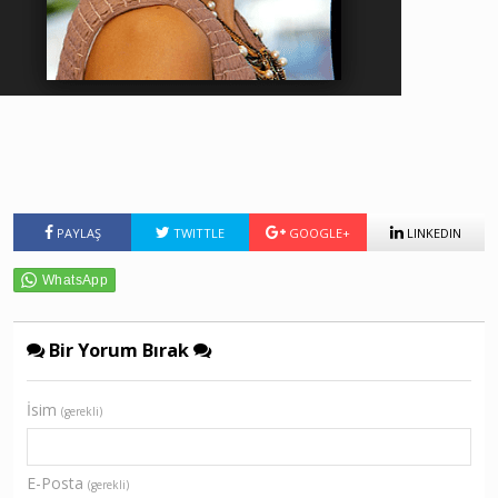
PAYLAŞ
TWITTLE
GOOGLE+
LINKEDIN
Bir Yorum Bırak
İsim
(gerekli)
E-Posta
(gerekli)