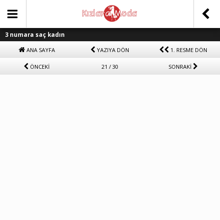
3 numara saç kadın
ANA SAYFA
YAZIYA DÖN
1. RESME DÖN
ÖNCEKİ
21 / 30
SONRAKİ